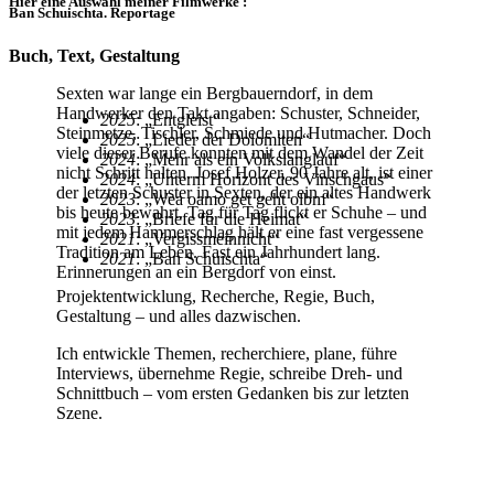
Hier eine Auswahl meiner Filmwerke :
Ban Schuischta. Reportage
Buch, Text, Gestaltung
Sexten war lange ein Bergbauerndorf, in dem
Handwerker den Takt angaben: Schuster, Schneider,
2025
: „Entgleist“
Steinmetze, Tischler, Schmiede und Hutmacher. Doch
2025
: „Lieder der Dolomiten“
viele dieser Berufe konnten mit dem Wandel der Zeit
2024
: „Mehr als ein Volkslanglauf“
nicht Schritt halten. Josef Holzer, 90 Jahre alt, ist einer
2024
: „Unterm Horizont des Vinschgaus“
der letzten Schuster in Sexten, der ein altes Handwerk
2023
: „Wea oamo get geht olbm“
bis heute bewahrt. Tag für Tag flickt er Schuhe – und
2023
: „Briefe für die Heimat“
mit jedem Hammerschlag hält er eine fast vergessene
2021
: „Vergissmeinnicht“
Tradition am Leben. Fast ein Jahrhundert lang.
2021
: „Ban Schuischta“
Erinnerungen an ein Bergdorf von einst.
Projektentwicklung, Recherche, Regie, Buch,
Gestaltung – und alles dazwischen.
Ich entwickle Themen, recherchiere, plane, führe
Interviews, übernehme Regie, schreibe Dreh- und
Schnittbuch – vom ersten Gedanken bis zur letzten
Szene.