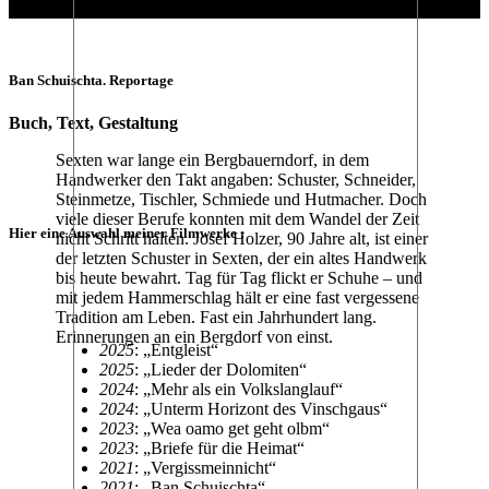
Ban Schuischta. Reportage
Buch, Text, Gestaltung
Sexten war lange ein Bergbauerndorf, in dem
Handwerker den Takt angaben: Schuster, Schneider,
Steinmetze, Tischler, Schmiede und Hutmacher. Doch
viele dieser Berufe konnten mit dem Wandel der Zeit
Hier eine Auswahl meiner Filmwerke :
nicht Schritt halten. Josef Holzer, 90 Jahre alt, ist einer
der letzten Schuster in Sexten, der ein altes Handwerk
bis heute bewahrt. Tag für Tag flickt er Schuhe – und
mit jedem Hammerschlag hält er eine fast vergessene
Tradition am Leben. Fast ein Jahrhundert lang.
Erinnerungen an ein Bergdorf von einst.
2025
: „Entgleist“
2025
: „Lieder der Dolomiten“
2024
: „Mehr als ein Volkslanglauf“
2024
: „Unterm Horizont des Vinschgaus“
2023
: „Wea oamo get geht olbm“
2023
: „Briefe für die Heimat“
2021
: „Vergissmeinnicht“
2021
: „Ban Schuischta“