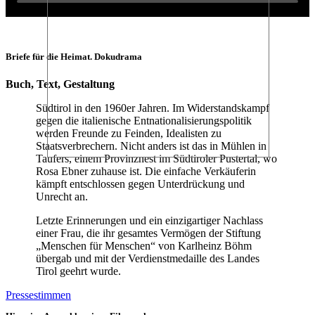
Briefe für die Heimat. Dokudrama
Buch, Text, Gestaltung
Südtirol in den 1960er Jahren. Im Widerstandskampf
gegen die italienische Entnationalisierungspolitik
werden Freunde zu Feinden, Idealisten zu
Staatsverbrechern. Nicht anders ist das in Mühlen in
Taufers, einem Provinznest im Südtiroler Pustertal, wo
Rosa Ebner zuhause ist. Die einfache Verkäuferin
kämpft entschlossen gegen Unterdrückung und
Unrecht an.
Letzte Erinnerungen und ein einzigartiger Nachlass
einer Frau, die ihr gesamtes Vermögen der Stiftung
„Menschen für Menschen“ von Karlheinz Böhm
übergab und mit der Verdienstmedaille des Landes
Tirol geehrt wurde.
Pressestimmen